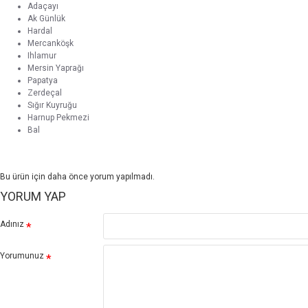
Adaçayı
Ak Günlük
Hardal
Mercanköşk
Ihlamur
Mersin Yaprağı
Papatya
Zerdeçal
Sığır Kuyruğu
Harnup Pekmezi
Bal
Bu ürün için daha önce yorum yapılmadı.
YORUM YAP
Adınız
Yorumunuz