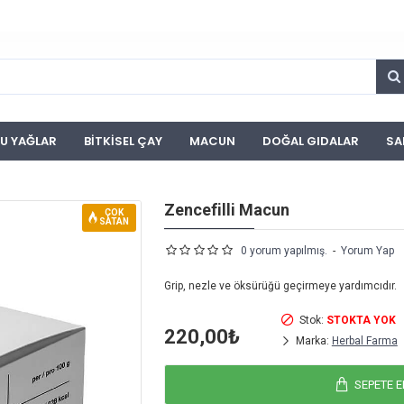
U YAĞLAR
BITKISEL ÇAY
MACUN
DOĞAL GIDALAR
SA
Zencefilli Macun
ÇOK
SATAN
0 yorum yapılmış.
-
Yorum Yap
Grip, nezle ve öksürüğü geçirmeye yardımcıdır.
Stok:
STOKTA YOK
220,00₺
Marka:
Herbal Farma
SEPETE E