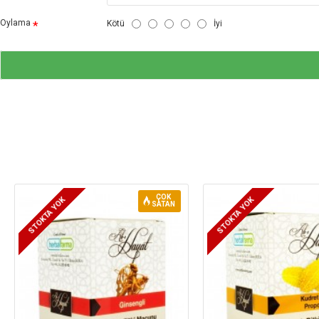
Oylama
Kötü
İyi
ÇOK
STOKTA YOK
STOKTA YOK
SATAN