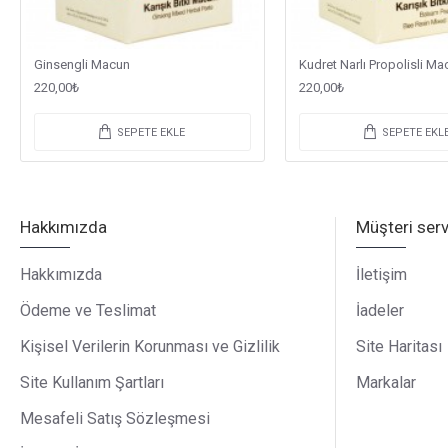
Ginsengli Macun
Kudret Narlı Propolisli Ma
220,00₺
220,00₺
SEPETE EKLE
SEPETE EKL
Hakkımızda
Müşteri serv
Hakkımızda
İletişim
Ödeme ve Teslimat
İadeler
Kişisel Verilerin Korunması ve Gizlilik
Site Haritası
Site Kullanım Şartları
Markalar
Mesafeli Satış Sözleşmesi