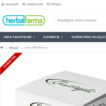
Anasayfa
Hakkımızda
İletişim
GIDA TAKVIYELERI
KOZMETIK
SOĞUK PRES VE UÇUC
Macun
Zencefilli Macun
STOKTA YOK