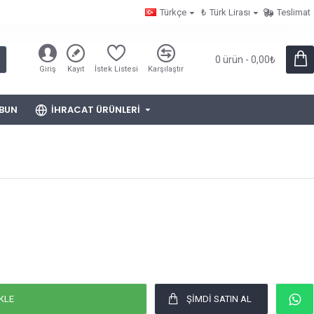
Türkçe
₺
Türk Lirası
Teslimat
0 ürün - 0,00₺
Giriş
Kayıt
İstek Listesi
Karşılaştır
BUN
İHRACAT ÜRÜNLERI
KLE
ŞIMDI SATIN AL