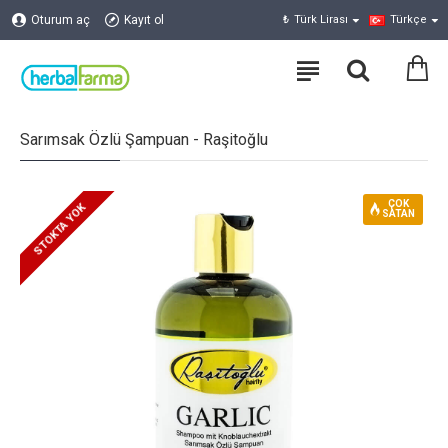
Oturum aç
Kayıt ol
₺
Türk Lirası
Türkçe
Sarımsak Özlü Şampuan - Raşitoğlu
ÇOK
STOKTA YOK
SATAN