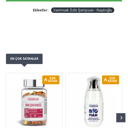
Etiketler:
Sarımsak Özlü Şampuan - Raşitoğlu
EN ÇOK SATANLAR
ÇOK
ÇOK
SATAN
SATAN