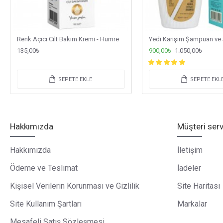
Renk Açıcı Cilt Bakım Kremi - Humre
135,00₺
900,00₺
1.050,00₺
SEPETE EKLE
SEPETE EKL
Hakkımızda
Müşteri serv
Hakkımızda
İletişim
Ödeme ve Teslimat
İadeler
Kişisel Verilerin Korunması ve Gizlilik
Site Haritası
Site Kullanım Şartları
Markalar
Mesafeli Satış Sözleşmesi