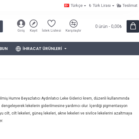
Türkçe
₺
Türk Lirası
Teslimat
0 ürün - 0,00₺
Giriş
Kayıt
İstek Listesi
Karşılaştır
BUN
İHRACAT ÜRÜNLERI
tirilmiş Humre Beyazlatıcı Aydınlatıcı Leke Giderici krem, düzenli kullanımında
dengeleyerek lekelerin giderilmesine yardımcı olur. İçerdiği pigmentasyon
 cilt, cilt lekeleri, güneş lekeleri, akne lekeleri ve sivilce lekelerini azaltmaya
r.