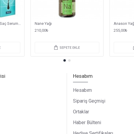
Yedi Karışım Şampuan ve Saç Serumu Capillos
Nane Yağı
Anason Yağ
210,00₺
255,00₺
E
SEPETE EKLE
isi
Hesabım
Hesabım
Sipariş Geçmişi
Ortaklar
Haber Bülteni
Hediye Sertifikaları