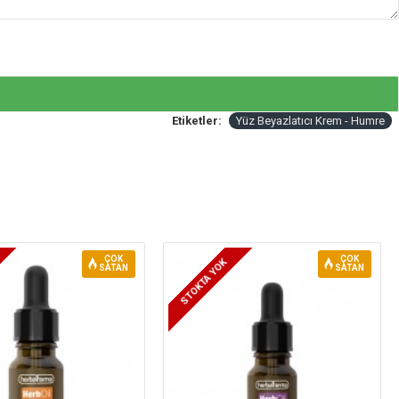
Etiketler:
Yüz Beyazlatıcı Krem - Humre
ÇOK
ÇOK
STOKTA YOK
SATAN
SATAN