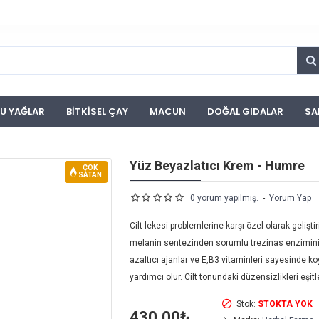
U YAĞLAR
BITKISEL ÇAY
MACUN
DOĞAL GIDALAR
SA
Yüz Beyazlatıcı Krem - Humre
ÇOK
SATAN
0 yorum yapılmış.
-
Yorum Yap
Cilt lekesi problemlerine karşı özel olarak geliş
melanin sentezinden sorumlu trezinas enzimini 
azaltıcı ajanlar ve E,B3 vitaminleri sayesinde koyu
yardımcı olur. Cilt tonundaki düzensizlikleri eşitle
Stok:
STOKTA YOK
430,00₺