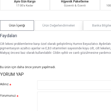
Aynı Gün Kargo
Hijyenik Paketleme
17:00’a Kadar
Güvenli & Özenli
100
Ürün İçeriği
Ürün Değerlendirmeleri
Banka Bilgiler
Faydaları
Cilt lekesi problemlerine karşı özel olarak geliştirilmiş Humre Beyazlatıcı Aydınl
pigmentasyon azaltıcı ajanlar ve E,B3 vitaminleri sayesinde koyu cilt, cilt lekeleri
Makyaj öncesi baz olarak kullanılabilir. Cildin ışıltılı ve canlı gözülmesine yardımcı 
Bu ürün için daha önce yorum yapılmadı.
YORUM YAP
Adınız
Yorumunuz