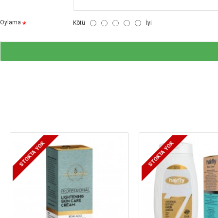
Oylama
Kötü
İyi
STOKTA YOK
STOKTA YOK