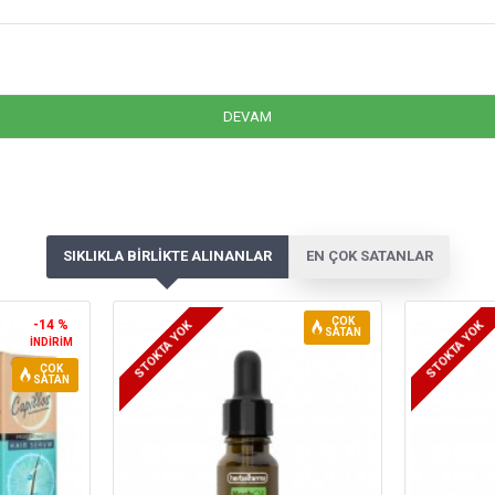
DEVAM
SIKLIKLA BIRLIKTE ALINANLAR
EN ÇOK SATANLAR
ÇOK
-14 %
STOKTA YOK
STOKTA YOK
SATAN
İNDIRIM
ÇOK
SATAN