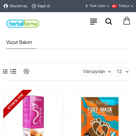
Oturum aç
Kayıt ol
₺
Türk Lirası
Türkçe
Vücut Bakım
STOKTA YOK