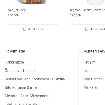
Nar Çekirdeği
Bigman - Genital Bakım K
360,00₺
290,00₺
SEPETE EKLE
SEPETE EKL
Hakkımızda
Müşteri serv
Hakkımızda
İletişim
Ödeme ve Teslimat
İadeler
Kişisel Verilerin Korunması ve Gizlilik
Site Haritası
Site Kullanım Şartları
Markalar
Mesafeli Satış Sözleşmesi
İptal ve İade Koşulları