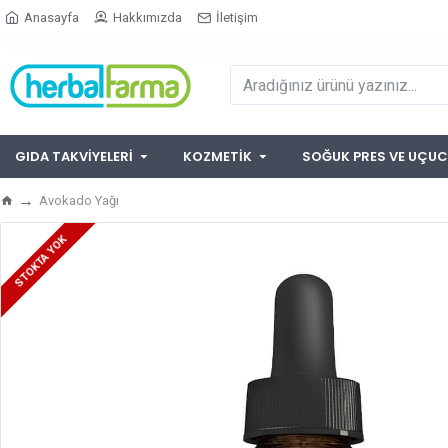
Anasayfa
Hakkımızda
İletişim
GIDA TAKVIYELERI
KOZMETIK
SOĞUK PRES VE UÇUC
Avokado Yağı
STOKTA YOK