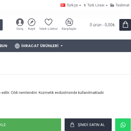
Türkçe
₺
Türk Lirası
Teslimat
0 ürün - 0,00₺
Giriş
Kayıt
İstek Listesi
Karşılaştır
BUN
İHRACAT ÜRÜNLERI
ye edilir. Cildi nemlendirir. Kozmetik endüstrisinde kullanılmaktadır.
KLE
ŞIMDI SATIN AL