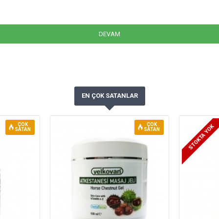
DEVAM
EN ÇOK SATANLAR
ÇOK
ÇOK
STOKTA YOK
SATAN
SATAN