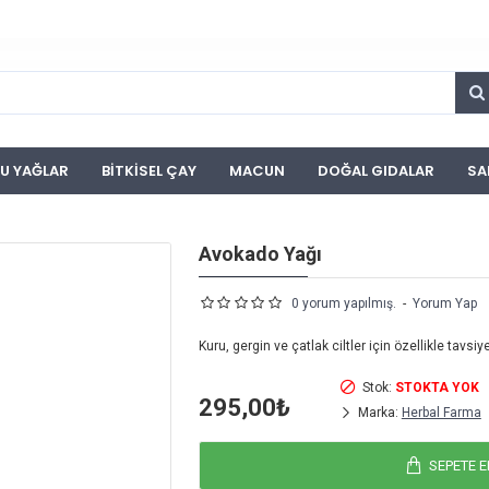
U YAĞLAR
BITKISEL ÇAY
MACUN
DOĞAL GIDALAR
SA
Avokado Yağı
0 yorum yapılmış.
-
Yorum Yap
Kuru, gergin ve çatlak ciltler için özellikle tavsi
Stok:
STOKTA YOK
295,00₺
Marka:
Herbal Farma
SEPETE E