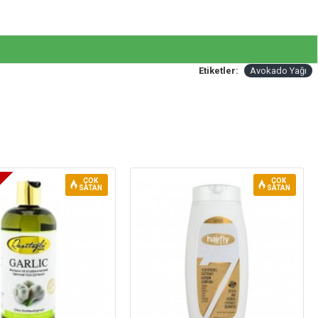
Etiketler:
Avokado Yağı
ÇOK
ÇOK
SATAN
SATAN