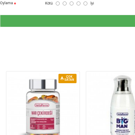
Oylama
Kötü
İyi
ÇOK
SATAN