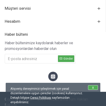
Müşteri servisi
Hesabım
Haber bülteni
Haber bültenimize kaydolarak haberler ve
promosyonlardan haberdar olun
Gönder
X
Alışveriş deneyiminizi iyileştirmek için yasal
düzenlemelere uygun çerezler (cookies) kullanıyoruz.
Detaylı bilgiye
Çerez Politikası
sayfamızdan
Copyright © 2007 - 2026 HerbalFarma Tüm Hakları
erişebilirsiniz.
Saklıdır.