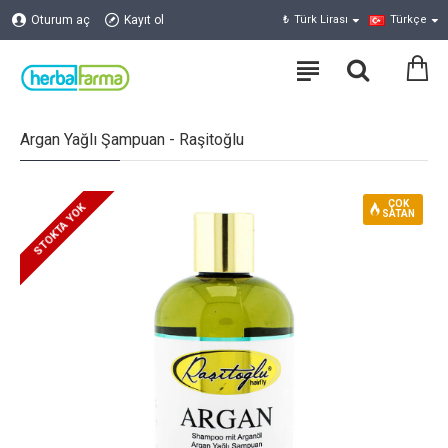
Oturum aç
Kayıt ol
₺
Türk Lirası
Türkçe
Argan Yağlı Şampuan - Raşitoğlu
ÇOK
STOKTA YOK
SATAN