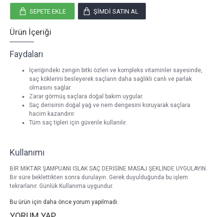
SEPETE EKLE
ŞIMDI SATIN AL
Ürün İçeriği
Faydaları
İçeriğindeki zengin bitki özleri ve kompleks vitaminler sayesinde,
saç köklerini besleyerek saçların daha sağlıklı canlı ve parlak
olmasını sağlar.
Zarar görmüş saçlara doğal bakım uygular.
Saç derisinin doğal yağ ve nem dengesini koruyarak saçlara
hacim kazandırır.
Tüm saç tipleri için güvenle kullanılır.
Kullanımı
BİR MİKTAR ŞAMPUANI ISLAK SAÇ DERİSİNE MASAJ ŞEKLİNDE UYGULAYIN.
Bir süre beklettikten sonra durulayın. Gerek duyulduğunda bu işlem
tekrarlanır. Günlük Kullanıma uygundur.
Bu ürün için daha önce yorum yapılmadı.
YORUM YAP